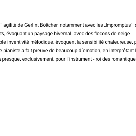
´ agilité de Gerlint Böttcher, notamment avec les „Impromptus“, 
ents, évoquant un paysage hivernal, avec des flocons de neige
ble inventivité mélodique, évoquent la sensibilité chaleureuse, 
 pianiste a fait preuve de beaucoup d´emotion, en interprétant 
presque, exclusivement, pour l´instrument - roi des romantiques.