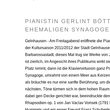
PIANISTIN GERLINT BÖT
EHEMALIGEN SYNAGOGE
Gelnhausen - Am Freitagabend eröffnete die Pian
der Kultursaison 2011/2012 der Stadt Gelnhausen.
Barbarossastadt, dieses Mal trug sie Werke von 
ist zierlich, im Angesicht ihres Publikums wirkt 
Platz nimmt, dann ist die Klaviervirtuosin ganz 
Synagoge, umrahmt von einem Meer aus Kerzen, g
als bräuchte es nur eine sanfte Berührung, um di
nächsten, Töne türmen sich in dem hohen Raum a
dabei gen Decke gerichtet war, beeindruckte den
Rhapsodien op. 1 von Jan Vaclav Vorisek (1791
Hummels und ein enger Freund Franz Schuberts.