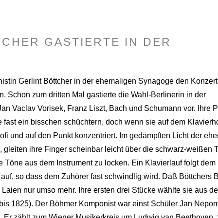
TCHER GASTIERTE IN DER
istin Gerlint Böttcher in der ehemaligen Synagoge den Konzert
 Schon zum dritten Mal gastierte die Wahl-Berlinerin in der
Jan Vaclav Vorisek, Franz Liszt, Bach und Schumann vor. Ihre 
sie fast ein bisschen schüchtern, doch wenn sie auf dem Klavierh
Profi und auf den Punkt konzentriert. Im gedämpften Licht der eh
leiten ihre Finger scheinbar leicht über die schwarz-weißen T
e Töne aus dem Instrument zu locken. Ein Klavierlauf folgt dem
uf, so dass dem Zuhörer fast schwindlig wird. Daß Böttchers B
 Laien nur umso mehr. Ihre ersten drei Stücke wählte sie aus d
 bis 1825). Der Böhmer Komponist war einst Schüler Jan Nepo
 Er zählt zum Wiener Musikerkreis um Ludwig van Beethoven.