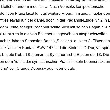
n Böttcher ändern möchte. … Nach Voriseks kompositorischer
den von Franz Liszt für das weitere Programm aus, angefangen
mt es etwas ruhiger daher, doch in der Paganini-Etüde Nr. 2 in 
e dem Teufelsgeiger Paganini schließlich mit seinen Paganini-E
 reiht sich in die von Böttcher ausgewählten anspruchsvollen
tcher Johann Sebastian Bachs „Siciliano“ aus der 2. Flötenson
de“ aus der Kantate BWV 147 und die Sinfonia D-Dur, Vorspiel
 bildete Robert Schumanns Symphonische Etüden op. 13. Die
 dem Auftritt der sympathischen Pianistin sehr beeindruckt u
de lune“ von Claude Debussy auch gerne gab.