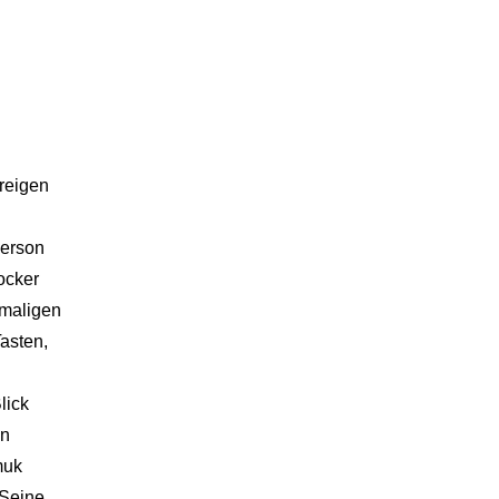
2024
2023
2022
2021
2020
reigen
2019
Person
2018
ocker
emaligen
2017
asten,
2016
2015
lick
en
2014
muk
2013
 Seine