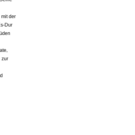
2012
 mit der
2011
Es-Dur
2010
tüden
2009
ate,
2008
 zur
2007
2005
nd
2004
2003
2001
2000
1999