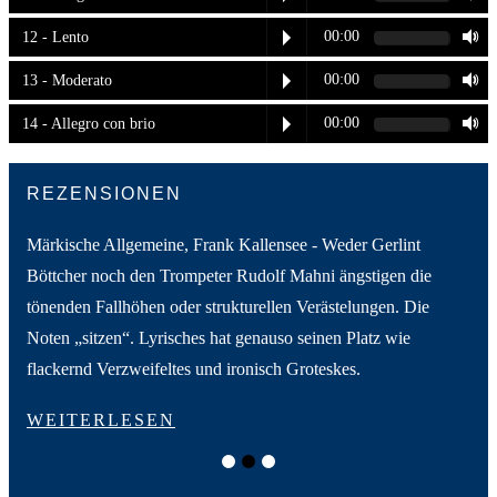
00:00
12 - Lento
00:00
13 - Moderato
00:00
14 - Allegro con brio
REZENSIONEN
sehr
Märkische Allgemeine, Frank Kallensee - Weder Gerlint
Wes
Böttcher noch den Trompeter Rudolf Mahni ängstigen die
geh
tönenden Fallhöhen oder strukturellen Verästelungen. Die
Wer
Noten „sitzen“. Lyrisches hat genauso seinen Platz wie
Sol
flackernd Verzweifeltes und ironisch Groteskes.
W
WEITERLESEN