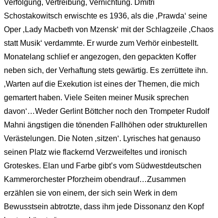
Verfolgung, Vertreibung, Vernichtung. Dmitri
Schostakowitsch erwischte es 1936, als die ‚Prawda‘ seine
Oper ‚Lady Macbeth von Mzensk‘ mit der Schlagzeile ‚Chaos
statt Musik‘ verdammte. Er wurde zum Verhör einbestellt.
Monatelang schlief er angezogen, den gepackten Koffer
neben sich, der Verhaftung stets gewärtig. Es zerrüttete ihn.
‚Warten auf die Exekution ist eines der Themen, die mich
gemartert haben. Viele Seiten meiner Musik sprechen
davon‘…Weder Gerlint Böttcher noch den Trompeter Rudolf
Mahni ängstigen die tönenden Fallhöhen oder strukturellen
Verästelungen. Die Noten ‚sitzen‘. Lyrisches hat genauso
seinen Platz wie flackernd Verzweifeltes und ironisch
Groteskes. Elan und Farbe gibt’s vom Südwestdeutschen
Kammerorchester Pforzheim obendrauf…Zusammen
erzählen sie von einem, der sich sein Werk in dem
Bewusstsein abtrotzte, dass ihm jede Dissonanz den Kopf