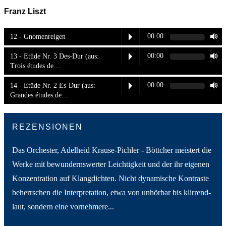
Franz Liszt
00:00
12 - Gnomenreigen
00:00
13 - Etüde Nr. 3 Des-Dur (aus:
Trois études de…
00:00
14 - Etüde Nr. 2 Es-Dur (aus:
Grandes études de…
REZENSIONEN
t
Das Orchester, Adelheid Krause-Pichler - Böttcher meistert die
kla
Werke mit bewundernswerter Leichtigkeit und der ihr eigenen
Jah
ck,
Konzentration auf Klangdichten. Nicht dynamische Kontraste
int
beherrschen die Interpretation, etwa von unhörbar bis klirrend-
Tät
laut, sondern eine vornehmere...
auf